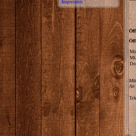
Impressum
Öff
Öff
Mo
Mi
Do
Mit
An 
Tel