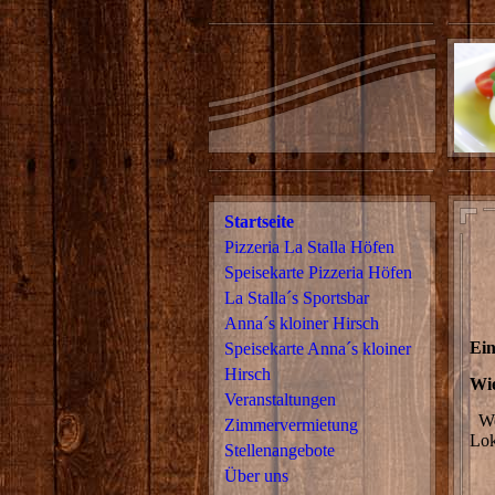
Startseite
Pizzeria La Stalla Höfen
Speisekarte Pizzeria Höfen
La Stalla´s Sportsbar
Wi
Anna´s kloiner Hirsch
Ein
Speisekarte Anna´s kloiner
Hirsch
Wie
Veranstaltungen
We
Zimmervermietung
Lok
Stellenangebote
Über uns