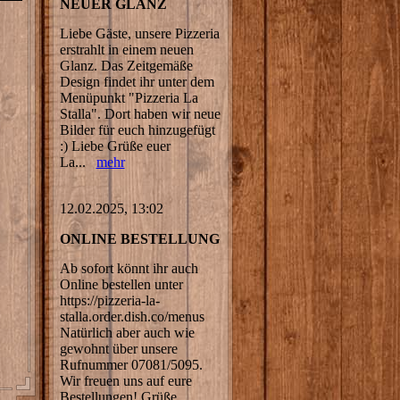
NEUER GLANZ
Liebe Gäste, unsere Pizzeria
erstrahlt in einem neuen
Glanz. Das Zeitgemäße
Design findet ihr unter dem
Menüpunkt "Pizzeria La
Stalla". Dort haben wir neue
Bilder für euch hinzugefügt
:) Liebe Grüße euer
La...
mehr
12.02.2025, 13:02
ONLINE BESTELLUNG
Ab sofort könnt ihr auch
Online bestellen unter
https://pizzeria-la-
stalla.order.dish.co/menus
Natürlich aber auch wie
gewohnt über unsere
Rufnummer 07081/5095.
Wir freuen uns auf eure
Bestellungen! Grüße