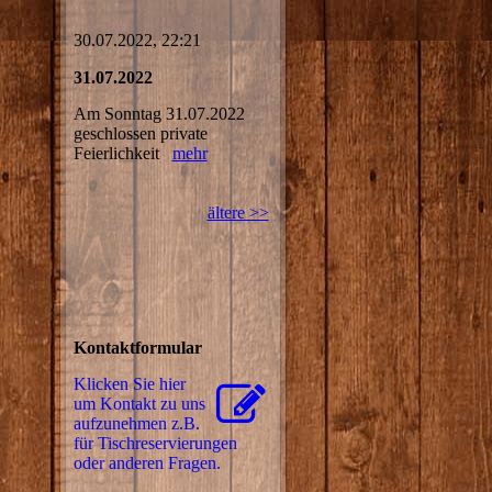
30.07.2022, 22:21
31.07.2022
Am Sonntag 31.07.2022
geschlossen private
Feierlichkeit
mehr
ältere >>
Kontaktformular
Klicken Sie hier
um Kontakt zu uns
aufzunehmen z.B.
für Tisch­re­ser­vie­rungen
oder anderen Fragen.