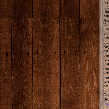
der
Inf
ein
hab
Adr
Uni
Eur
vol
gek
Inf
Rep
der
geg
Ana
Dat
Coo
ver
geg
wer
das
(in
Goo
Bro
htt