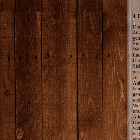
4. 
Dur
Zug
geh
Sie
Wei
fin
Dat
Sic
ges
zur
Anb
ber
gen
und
Web
uns
Adr
Die
wei
beg
ein