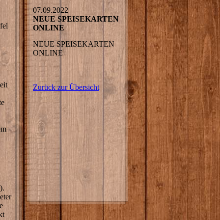
07.09.2022
NEUE SPEISEKARTEN
fel
ONLINE
NEUE SPEISEKARTEN
ONLINE
eit
Zurück zur Übersicht
te
em
).
eter
e
kt