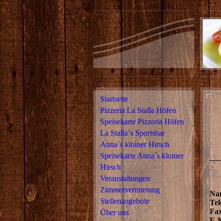
Startseite
Pizzeria La Stalla Höfen
Speisekarte Pizzeria Höfen
La Stalla´s Sportsbar
Anna´s kloiner Hirsch
Speisekarte Anna´s kloiner
Hirsch
Veranstaltungen
Zimmervermietung
Nam
Stellenangebote
Tel
Fa
Über uns
E-M