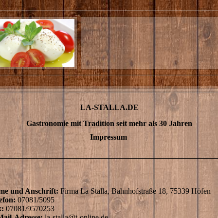
LA-STALLA.DE
Gastronomie mit Tradition seit mehr als 30 Jahren
Impressum
e und Anschrift:
Firma La Stalla, Bahnhofstraße 18, 75339 Höfen
efon:
07081/5095
x:
07081/9570253
ail-Adresse:
la-stalla@t-online.de