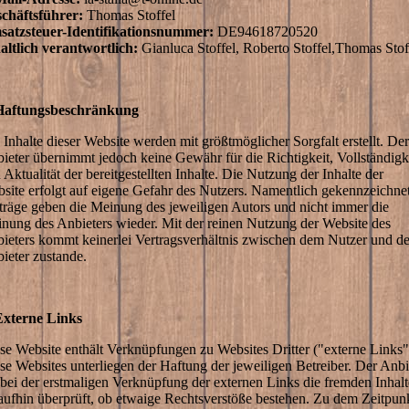
chäftsführer:
Thomas Stoffel
atzsteuer-Identifikationsnummer:
DE94618720520
altlich verantwortlich:
Gianluca Stoffel, Roberto Stoffel,Thomas Stof
Haftungsbeschränkung
 Inhalte dieser Website werden mit größtmöglicher Sorgfalt erstellt. Der
ieter übernimmt jedoch keine Gewähr für die Richtigkeit, Vollständigk
 Aktualität der bereitgestellten Inhalte. Die Nutzung der Inhalte der
site erfolgt auf eigene Gefahr des Nutzers. Namentlich gekennzeichne
träge geben die Meinung des jeweiligen Autors und nicht immer die
nung des Anbieters wieder. Mit der reinen Nutzung der Website des
ieters kommt keinerlei Vertragsverhältnis zwischen dem Nutzer und d
ieter zustande.
Externe Links
se Website enthält Verknüpfungen zu Websites Dritter ("externe Links"
se Websites unterliegen der Haftung der jeweiligen Betreiber. Der Anbi
 bei der erstmaligen Verknüpfung der externen Links die fremden Inhalt
aufhin überprüft, ob etwaige Rechtsverstöße bestehen. Zu dem Zeitpun