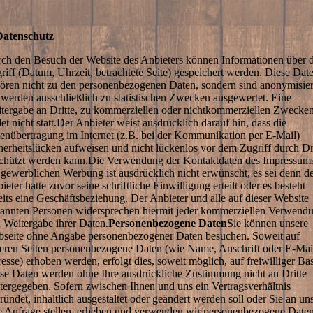
Datenschutz
ch den Besuch der Website des Anbieters können Informationen über 
riff (Datum, Uhrzeit, betrachtete Seite) gespeichert werden. Diese Dat
ören nicht zu den personenbezogenen Daten, sondern sind anonymisier
 werden ausschließlich zu statistischen Zwecken ausgewertet. Eine
tergabe an Dritte, zu kommerziellen oder nichtkommerziellen Zwecken
det nicht statt.Der Anbieter weist ausdrücklich darauf hin, dass die
enübertragung im Internet (z.B. bei der Kommunikation per E-Mail)
herheitslücken aufweisen und nicht lückenlos vor dem Zugriff durch Dr
chützt werden kann.Die Verwendung der Kontaktdaten des Impressum
 gewerblichen Werbung ist ausdrücklich nicht erwünscht, es sei denn d
ieter hatte zuvor seine schriftliche Einwilligung erteilt oder es besteht
eits eine Geschäftsbeziehung. Der Anbieter und alle auf dieser Website
annten Personen widersprechen hiermit jeder kommerziellen Verwend
 Weitergabe ihrer Daten.
Personenbezogene Daten
Sie können unsere
seite ohne Angabe personenbezogener Daten besuchen. Soweit auf
eren Seiten personenbezogene Daten (wie Name, Anschrift oder E-Mai
esse) erhoben werden, erfolgt dies, soweit möglich, auf freiwilliger Bas
se Daten werden ohne Ihre ausdrückliche Zustimmung nicht an Dritte
tergegeben. Sofern zwischen Ihnen und uns ein Vertragsverhältnis
ründet, inhaltlich ausgestaltet oder geändert werden soll oder Sie an un
e Anfrage stellen, erheben und verwenden wir personenbezogene Date