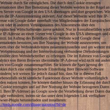
 Website durch Sie ermöglichen. Die durch den Cookie erzeugten
ormationen über Ihre Benutzung dieser Website werden in der Regel an
en Server von Google in den USA übertragen und dort gespeichert. Wir
en die IP-Anonymisierung aktiviert. Auf dieser Webseite wird Ihre IP-
esse von Google daher innerhalb von Mitgliedstaaten der Europäische
on oder in anderen Vertragsstaaten des Abkommens über den
opäischen Wirtschaftsraum zuvor gekürzt. Nur in Ausnahmefällen wird
le IP-Adresse an einen Server von Google in den USA übertragen und 
ürzt. Im Auftrag des Betreibers dieser Website wird Google diese
ormationen benutzen, um Ihre Nutzung der Website auszuwerten, um
orts über die Websiteaktivitäten zusammenzustellen und um weitere mi
 Websitenutzung und der Internetnutzung verbundene Dienstleistungen
enüber dem Websitebetreiber zu erbringen. Die im Rahmen von Googl
lytics von Ihrem Browser übermittelte IP-Adresse wird nicht mit ande
en von Google zusammengeführt. Sie können die Speicherung der
kies durch eine entsprechende Einstellung Ihrer Browser-Software
hindern; wir weisen Sie jedoch darauf hin, dass Sie in diesem Fall
ebenenfalls nicht sämtliche Funktionen dieser Website vollumfänglich
den nutzen können. Sie können darüber hinaus die Erfassung der durc
 Cookie erzeugten und auf Ihre Nutzung der Website bezogenen Daten
kl. Ihrer IP-Adresse) an Google sowie die Verarbeitung dieser Daten du
gle verhindern, indem sie das unter dem folgenden Link verfügbare
wser-Plugin herunterladen und installieren:
p://tools.google.com/dlpage/gaoptout?hl=de