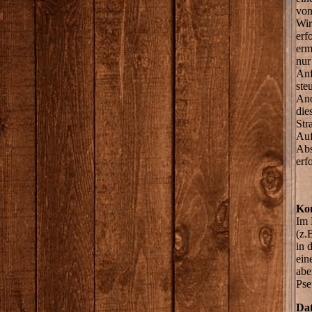
von
Wir
erf
erm
nur
Anf
ste
Ano
die
Str
Auf
Abs
erfo
Ko
Im 
(z.
in 
ein
abe
Pse
Dat