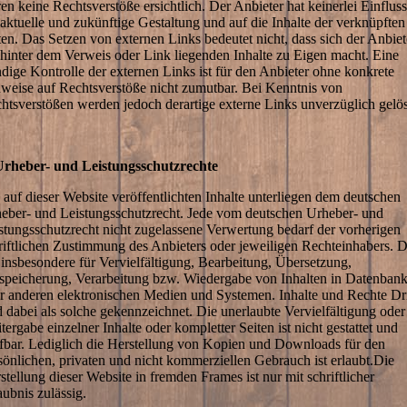
en keine Rechtsverstöße ersichtlich. Der Anbieter hat keinerlei Einfluss
 aktuelle und zukünftige Gestaltung und auf die Inhalte der verknüpften
ten. Das Setzen von externen Links bedeutet nicht, dass sich der Anbiet
 hinter dem Verweis oder Link liegenden Inhalte zu Eigen macht. Eine
ndige Kontrolle der externen Links ist für den Anbieter ohne konkrete
weise auf Rechtsverstöße nicht zumutbar. Bei Kenntnis von
htsverstößen werden jedoch derartige externe Links unverzüglich gelös
Urheber- und Leistungsschutzrechte
 auf dieser Website veröffentlichten Inhalte unterliegen dem deutschen
eber- und Leistungsschutzrecht. Jede vom deutschen Urheber- und
stungsschutzrecht nicht zugelassene Verwertung bedarf der vorherigen
riftlichen Zustimmung des Anbieters oder jeweiligen Rechteinhabers. D
t insbesondere für Vervielfältigung, Bearbeitung, Übersetzung,
speicherung, Verarbeitung bzw. Wiedergabe von Inhalten in Datenban
r anderen elektronischen Medien und Systemen. Inhalte und Rechte Dri
d dabei als solche gekennzeichnet. Die unerlaubte Vervielfältigung oder
tergabe einzelner Inhalte oder kompletter Seiten ist nicht gestattet und
afbar. Lediglich die Herstellung von Kopien und Downloads für den
sönlichen, privaten und nicht kommerziellen Gebrauch ist erlaubt.Die
stellung dieser Website in fremden Frames ist nur mit schriftlicher
aubnis zulässig.