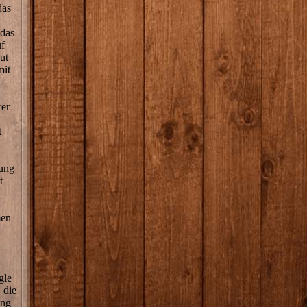
das
 das
uf
ut
mit
rer
t
zung
t
men
gle
 die
ung