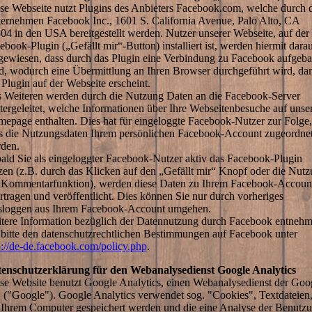
se Webseite nutzt Plugins des Anbieters Facebook.com, welche durch 
ernehmen Facebook Inc., 1601 S. California Avenue, Palo Alto, CA
04 in den USA bereitgestellt werden. Nutzer unserer Webseite, auf der
ebook-Plugin („Gefällt mir“-Button) installiert ist, werden hiermit dara
gewiesen, dass durch das Plugin eine Verbindung zu Facebook aufgeba
d, wodurch eine Übermittlung an Ihren Browser durchgeführt wird, da
 Plugin auf der Webseite erscheint.
 Weiteren werden durch die Nutzung Daten an die Facebook-Server
tergeleitet, welche Informationen über Ihre Webseitenbesuche auf unse
epage enthalten. Dies hat für eingeloggte Facebook-Nutzer zur Folge,
s die Nutzungsdaten Ihrem persönlichen Facebook-Account zugeordne
den.
ald Sie als eingeloggter Facebook-Nutzer aktiv das Facebook-Plugin
zen (z.B. durch das Klicken auf den „Gefällt mir“ Knopf oder die Nut
 Kommentarfunktion), werden diese Daten zu Ihrem Facebook-Accoun
rtragen und veröffentlicht. Dies können Sie nur durch vorheriges
loggen aus Ihrem Facebook-Account umgehen.
tere Information bezüglich der Datennutzung durch Facebook entneh
 bitte den datenschutzrechtlichen Bestimmungen auf Facebook unter
p://de-de.facebook.com/policy.php
.
enschutzerklärung für den Webanalysedienst Google Analytics
se Website benutzt Google Analytics, einen Webanalysedienst der Goo
. ("Google"). Google Analytics verwendet sog. "Cookies", Textdateien,
 Ihrem Computer gespeichert werden und die eine Analyse der Benutz