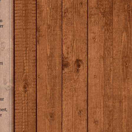
.
en
er
um
n
ur
ert,
r