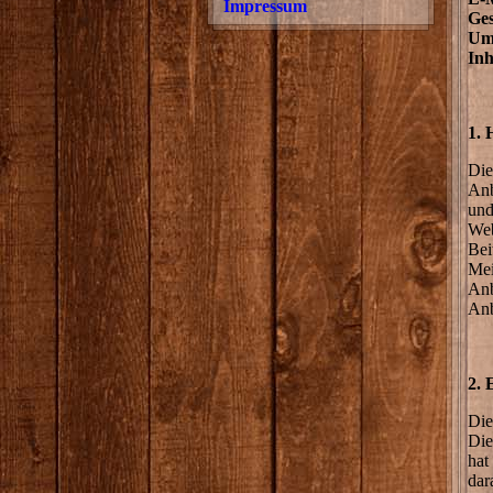
Impressum
Ges
Ums
Inh
1. 
Die
Anb
und
Web
Bei
Mei
Anb
Anb
2. 
Die
Die
hat
dar