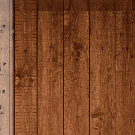
den
en
t.
,
itte
s
er
ung
l
is.
s
n