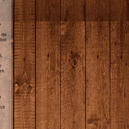
n
 die
dort
t
e
ren
h
rch