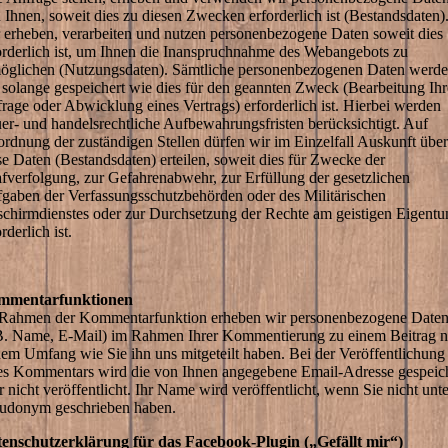
 Ihnen, soweit dies zu diesen Zwecken erforderlich ist (Bestandsdaten)
 erheben, verarbeiten und nutzen personenbezogene Daten soweit dies
orderlich ist, um Ihnen die Inanspruchnahme des Webangebots zu
öglichen (Nutzungsdaten). Sämtliche personenbezogenen Daten werd
 solange gespeichert wie dies für den geannten Zweck (Bearbeitung Ihr
rage oder Abwicklung eines Vertrags) erforderlich ist. Hierbei werden
uer- und handelsrechtliche Aufbewahrungsfristen berücksichtigt. Auf
rdnung der zuständigen Stellen dürfen wir im Einzelfall Auskunft über
se Daten (Bestandsdaten) erteilen, soweit dies für Zwecke der
afverfolgung, zur Gefahrenabwehr, zur Erfüllung der gesetzlichen
gaben der Verfassungsschutzbehörden oder des Militärischen
chirmdienstes oder zur Durchsetzung der Rechte am geistigen Eigent
rderlich ist.
mmentarfunktionen
Rahmen der Kommentarfunktion erheben wir personenbezogene Date
B. Name, E-Mail) im Rahmen Ihrer Kommentierung zu einem Beitrag n
dem Umfang wie Sie ihn uns mitgeteilt haben. Bei der Veröffentlichung
es Kommentars wird die von Ihnen angegebene Email-Adresse gespeich
r nicht veröffentlicht. Ihr Name wird veröffentlicht, wenn Sie nicht unte
udonym geschrieben haben.
enschutzerklärung für das Facebook-Plugin („Gefällt mir“)