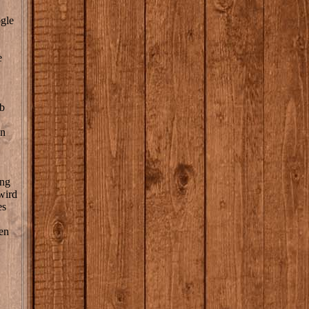
gle
e
b
en
ung
wird
es
en