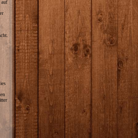
 auf
er
cht.
ies
ken
tter