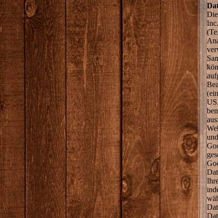
Dat
Die
Inc
(Te
Ana
ver
Sam
kön
auf
Bea
(ei
USA
ben
aus
Web
und
Goo
ges
Goo
Dat
Ihr
ind
wäh
Dat
Dat