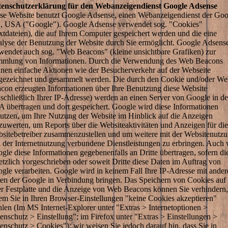
enschutzerklärung für den Webanzeigendienst Google Adsense
se Website benutzt Google Adsense, einen Webanzeigendienst der Goo
., USA ("Google"). Google Adsense verwendet sog. "Cookies"
xtdateien), die auf Ihrem Computer gespeichert werden und die eine
lyse der Benutzung der Website durch Sie ermöglicht. Google Adsens
wendet auch sog. "Web Beacons" (kleine unsichtbare Grafiken) zur
mlung von Informationen. Durch die Verwendung des Web Beacons
nen einfache Aktionen wie der Besucherverkehr auf der Webseite
gezeichnet und gesammelt werden. Die durch den Cookie und/oder We
con erzeugten Informationen über Ihre Benutzung diese Website
nschließlich Ihrer IP-Adresse) werden an einen Server von Google in d
 übertragen und dort gespeichert. Google wird diese Informationen
utzen, um Ihre Nutzung der Website im Hinblick auf die Anzeigen
zuwerten, um Reports über die Websiteaktivitäten und Anzeigen für die
sitebetreiber zusammenzustellen und um weitere mit der Websitenutz
 der Internetnutzung verbundene Dienstleistungen zu erbringen. Auch 
gle diese Informationen gegebenenfalls an Dritte übertragen, sofern di
etzlich vorgeschrieben oder soweit Dritte diese Daten im Auftrag von
gle verarbeiten. Google wird in keinem Fall Ihre IP-Adresse mit ander
en der Google in Verbindung bringen. Das Speichern von Cookies auf
er Festplatte und die Anzeige von Web Beacons können Sie verhindern,
em Sie in Ihren Browser-Einstellungen "keine Cookies akzeptieren"
len (Im MS Internet-Explorer unter "Extras > Internetoptionen >
enschutz > Einstellung"; im Firefox unter "Extras > Einstellungen >
enschutz > Cookies"); wir weisen Sie jedoch darauf hin, dass Sie in