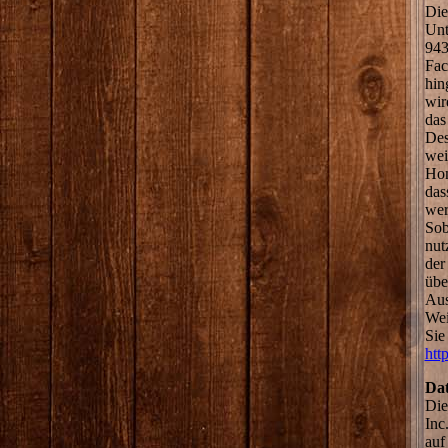
Die
Unt
943
Fac
hin
wir
das
Des
wei
Hom
das
wer
Sob
nut
der
übe
Aus
Wei
Sie
htt
Dat
Die
Inc
auf