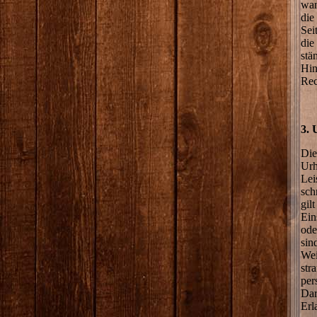
war
die
Sei
die
stä
Hin
Rec
3. 
Die
Urh
Lei
sch
gil
Ein
ode
sin
Wei
str
per
Dar
Erl