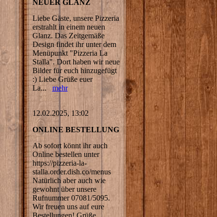
NEUER GLANZ
Liebe Gäste, unsere Pizzeria
erstrahlt in einem neuen
Glanz. Das Zeitgemäße
Design findet ihr unter dem
Menüpunkt "Pizzeria La
Stalla". Dort haben wir neue
Bilder für euch hinzugefügt
:) Liebe Grüße euer
La...
mehr
12.02.2025, 13:02
ONLINE BESTELLUNG
Ab sofort könnt ihr auch
Online bestellen unter
https://pizzeria-la-
stalla.order.dish.co/menus
Natürlich aber auch wie
gewohnt über unsere
Rufnummer 07081/5095.
Wir freuen uns auf eure
Bestellungen! Grüße