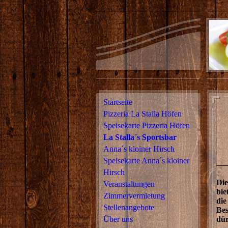
Startseite
Pizzeria La Stalla Höfen
Speisekarte Pizzeria Höfen
La Stalla´s Sportsbar
Anna´s kloiner Hirsch
Speisekarte Anna´s kloiner
Hirsch
Die
Veranstaltungen
bie
Zimmervermietung
die
Stellenangebote
Bes
Über uns
dür