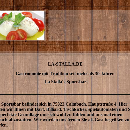
LA-STALLA.DE
Gastronomie mit Tradition seit mehr als 30 Jahren
La Stalla´s Sportsbar
 Sportsbar befindet sich in 75323 Calmbach, Hauptstraße 4. Hier
ten wir Ihnen mit Dart, Billiard, Tischkicker,Spielautomaten und 
 perfekte Grundlage um sich wohl zu fühlen und uns mal einen
uch abzustatten. Wir würden uns freuen Sie als Gast begrüßen zu
fen.