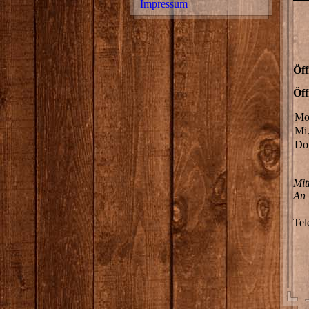
Impressum
Öff
Öff
Mo
Mi
Do
Mit
An 
Tel