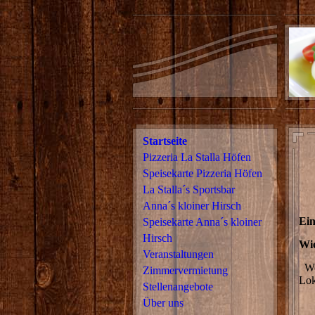
Startseite
Pizzeria La Stalla Höfen
Speisekarte Pizzeria Höfen
La Stalla´s Sportsbar
Wi
Anna´s kloiner Hirsch
Ein
Speisekarte Anna´s kloiner
Hirsch
Wie
Veranstaltungen
We
Zimmervermietung
Lok
Stellenangebote
Über uns