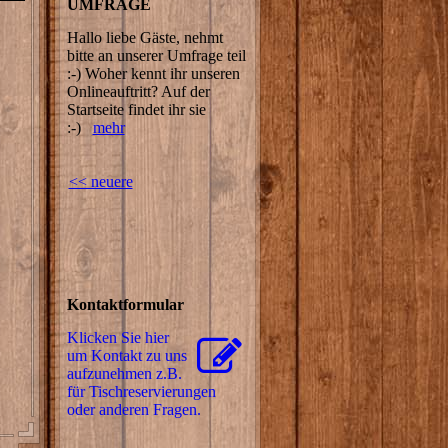
UMFRAGE
Hallo liebe Gäste, nehmt
bitte an unserer Umfrage teil
:-) Woher kennt ihr unseren
Onlineauftritt? Auf der
Startseite findet ihr sie
:-)
mehr
<< neuere
Kontaktformular
Klicken Sie hier
um Kontakt zu uns
aufzunehmen z.B.
für Tisch­re­ser­vie­rungen
oder anderen Fragen.